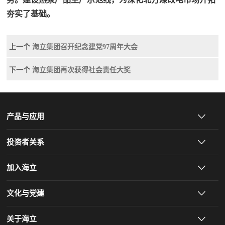
夯实了基础。
上一个
海立集团召开纪念建党97周年大会
下一个
海立集团再次获得社会责任大奖
产品与应用
投资者关系
加入海立
文化与党建
关于海立