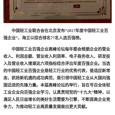
中国轻工业联合会在北京发布“2017年度中国轻工业百
强企业”，海立以综合排名77名入选百强榜。
中国轻工业百强企业高峰论坛每年都会根据企业的营业
收入、利润总额、营业收入利润率、电子商务收入、研发投
入及营业收入增速这六项指标综合评出年度百强企业。当选
的中国轻工业百强企业是轻工行业的优秀代表，是适应新常
态，抓抢新机遇的成功典范，是引领中国轻工业从大国向强
国迈进的先锋力量。本届高峰论坛的举行，旨在号召全体轻
工业企业向百强企业学习，认真贯彻党的“十九大”精神，以
满足人民日益增长的美好生活需要为引擎，不断提高企业竞
争力，为推动轻工业高质量发展做出更大贡献。