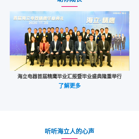
公司按照相应职位的任职资格要求（包括学历/职称或职业资
公司在专业发展通道的每个阶梯上都确立了具体的量化指标
格、工作经历、综合能力）、
和能力要求，包括专业经验、专业成果、素质/能力三个方
年度绩效进行职务晋升/降职或职阶的调整。
面。
每年公司组织进行专业职级人员的评定和聘任。
根据评定结果，公司会针对个体的不同情况，提供能力培训
和发展的机会。
海立电器首届精鹰毕业汇报暨毕业盛典隆重举行
了解更多
听听海立人的心声