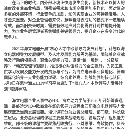
在当下的时代，内外部环境正快速发生变化，新技术正以惊人的
速度改变着商业格局，消费者需求和市场变得更加多样化。面对复杂
多变的外部环境，行业竞争的加剧，如何实现企业的可持续发展，人
才至关重要。对企业管理者来说，意味着过去成功的模式不一定继续
有效。而新旧交替时期，需要有效地应对变化需要针对性地提升能
力，为企业各层管理者系统赋能关键领导力，提升企业在多变时代的
竞争力。
2021年海立电器开展“核心人才中欧领导力发展计划”，计划以海
立电器领导力发展模型、及人才发展能力所需为基础，围绕着企业战
略及行动纲领目标，聚焦关键能力项，遵循“统一规划”、“分级培
养”、“动态管理”的原则，推进核心队伍能力的全面提升。为员工提
供学习发展及能力开发的资源与平台，为海立电器事业多地化、管理
国际化培养一支业务能力过硬、综合素养高、能战能胜的核心队伍。
5月8日在思学海立ELN学习平台启动了“核心人才中欧领导力发展计
划”培训学习。
海立电器企业人事中心HR、海立动力学院于2020年开始筹备选
课，最终选定以中欧商业在线的领导力课程来匹配海立电器领导力发
展模型及当前发展需要。培训课程分为业务总经理、部门级、科长级
三层级。业务总经理的课程主要聚焦战略规划、管理变革、组织能力
维度，部长级的课程主要聚焦战略执行、业财思维、高效协作，科长