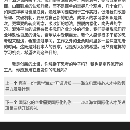
为了满足课时来学习。我们要有深度思考、系统思考，要形成由点到
面、由面到点的认知升级，而不是简单的掌握几个观点、几个金句，
如果这样学习也是浪费。通过学习要应用于工作实践，促进我们改善
管理、突破机制，要形成自己新的想法。成年人的学习学知识是其
次，更重要的转变观念，吸收新的想法，摆脱内卷化，向先进的学
习。混沌平台的课程有很多我们产业之外的行业，我们要摆脱我们行
业特殊性自居的讲法，希望从中受到启发。我个人感觉很多干部的思
考越来越浅，希望通过学习，工作之外的业余时间里多一些深度思考
的时间。这既是对我本人的要求，也是对大家的希望。既然有这样的
学习机会，希望达到这些目的。
我是创新的土壤，你想播下思考的种子吗？ 我也是商界流行的
工具，你愿意用它启发你的思维吗？
上一个
您有一份“思学海立”开课通知 ——海立电器核心人才中欧领
导力发展计划
下一个
国际化的企业需要国际化的你 ——2021海立国际化人才英语
班第三期开班典礼