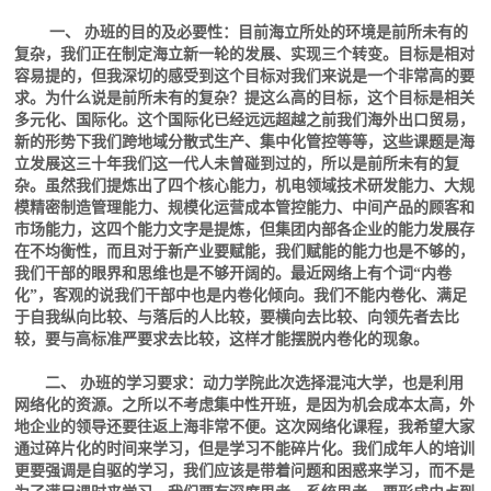
一、 办班的目的及必要性：目前海立所处的环境是前所未有的
复杂，我们正在制定海立新一轮的发展、实现三个转变。目标是相对
容易提的，但我深切的感受到这个目标对我们来说是一个非常高的要
求。为什么说是前所未有的复杂？提这么高的目标，这个目标是相关
多元化、国际化。这个国际化已经远远超越之前我们海外出口贸易，
新的形势下我们跨地域分散式生产、集中化管控等等，这些课题是海
立发展这三十年我们这一代人未曾碰到过的，所以是前所未有的复
杂。虽然我们提炼出了四个核心能力，机电领域技术研发能力、大规
模精密制造管理能力、规模化运营成本管控能力、中间产品的顾客和
市场能力，这四个能力文字是提炼，但集团内部各企业的能力发展存
在不均衡性，而且对于新产业要赋能，我们赋能的能力也是不够的，
我们干部的眼界和思维也是不够开阔的。最近网络上有个词“内卷
化”，客观的说我们干部中也是内卷化倾向。我们不能内卷化、满足
于自我纵向比较、与落后的人比较，要横向去比较、向领先者去比
较，要与高标准严要求去比较，这样才能摆脱内卷化的现象。
二、 办班的学习要求：动力学院此次选择混沌大学，也是利用
网络化的资源。之所以不考虑集中性开班，是因为机会成本太高，外
地企业的领导还要往返上海非常不便。这次网络化课程，我希望大家
通过碎片化的时间来学习，但是学习不能碎片化。我们成年人的培训
更要强调是自驱的学习，我们应该是带着问题和困惑来学习，而不是