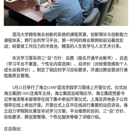
混沌大学拥有商业创新的系统的课程资源，创新理论与创新能力
课程体系；跨行业的学习平台，第一时间的商业案例和前沿最佳实
战；经营者工作压力的冲浪池，精英的人生哲学与人文艺术分享。
本次学习营采用三“自”方针：自愿（报名开通平台账号）、自选
（学习平台不重复、个性化内容选择）、自评价（对经营思维和个人
成长自我评价）。制定了相应的学习目标要求，并通过群运营进行课
程推荐及管理。
5月25日举行了海立GMP混沌学园学习营线上开营仪式，仪式由
海立集团CHO沈海军主持，海立集团总经理庄华、海立集团党委书
记李海滨等本部领导在线下集中参加开营仪式，上海及异地各子公司
领导在线上参加开营。开营仪式上庄华在线进行重要的动员讲话，海
立动力学院院长黄亚非对学习方案，平台推荐的目的、三“自”方针、
目标要求、群运营管理、个性化服务等做了详细介绍。
庄总指出：