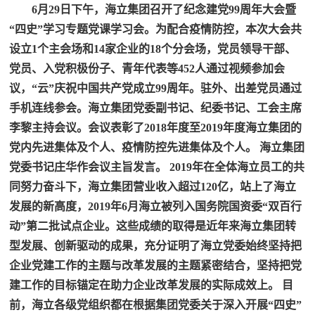
6月29日下午，海立集团召开了纪念建党99周年大会暨
“四史”学习专题党课学习会。为配合疫情防控，本次大会共
设立1个主会场和14家企业的18个分会场，党员领导干部、
党员、入党积极份子、青年代表等452人通过视频参加会
议，“云”庆祝中国共产党成立99周年。驻外、出差党员通过
手机连线参会。海立集团党委副书记、纪委书记、工会主席
李黎主持会议。会议表彰了2018年度至2019年度海立集团的
党内先进集体及个人、疫情防控先进集体及个人。 海立集团
党委书记庄华作会议主旨发言。 2019年在全体海立员工的共
同努力奋斗下，海立集团营业收入超过120亿，站上了海立
发展的新高度，2019年6月海立被列入国务院国资委“双百行
动”第二批试点企业。这些成绩的取得是近年来海立集团转
型发展、创新驱动的成果，充分证明了海立党委始终坚持把
企业党建工作的主题与改革发展的主题紧密结合，坚持把党
建工作的目标锚定在助力企业改革发展的实际成效上。 目
前，海立各级党组织都在根据集团党委关于深入开展“四史”