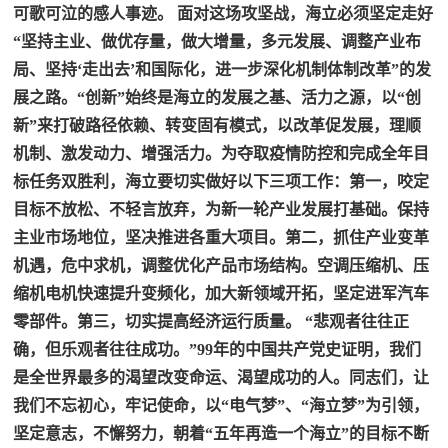
可歌可泣的感人事迹。 面对这场攻坚战，海立必须坚定走好
“坚持主业、做优存量，做大增量，多元发展、调整产业布
局、坚持‘走出去’和国际化，进一步深化机制体制改革”的发
展之路。“创新”始终是海立的发展之基、活力之源，以“创
新”来打破路径依赖、转变固有模式，以改革促发展，理顺
机制、激发动力、增强活力。为夺取疫情防控和完成全年目
标任务双胜利，海立要切实做好以下三项工作：第一，咬定
目标不放松、不轻言放弃，为新一轮产业发展打基础。保持
主业市场地位，坚决推进各重大项目。第二，抓住产业变革
机遇，危中求机，调整优化产品市场结构。空调压缩机、压
缩机电机快速提升变频化，加大新领域开拓，坚定进军汽车
零部件。第三，切实提高经济运行质量。 “悲观者往往正
确，但乐观者往往成功。”99年的中国共产党史证明，我们
是全世界最多的渴望改变命运、渴望成功的人。同志们，让
我们不忘初心，牢记使命，以“电气梦”、“海立梦”为引领，
坚定意志，不懈努力，朝着“五年再造一个海立”的目标不断