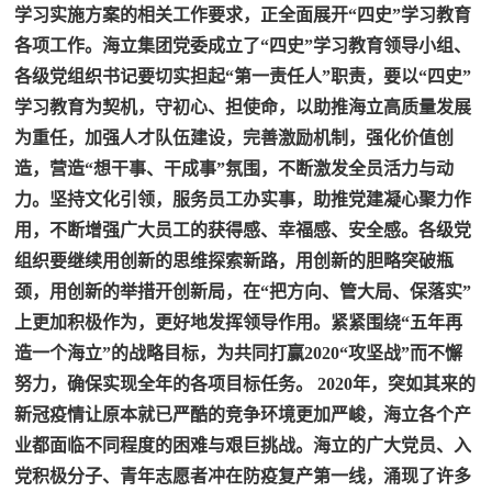
学习实施方案的相关工作要求，正全面展开“四史”学习教育
各项工作。海立集团党委成立了“四史”学习教育领导小组、
各级党组织书记要切实担起“第一责任人”职责，要以“四史”
学习教育为契机，守初心、担使命，以助推海立高质量发展
为重任，加强人才队伍建设，完善激励机制，强化价值创
造，营造“想干事、干成事”氛围，不断激发全员活力与动
力。坚持文化引领，服务员工办实事，助推党建凝心聚力作
用，不断增强广大员工的获得感、幸福感、安全感。各级党
组织要继续用创新的思维探索新路，用创新的胆略突破瓶
颈，用创新的举措开创新局，在“把方向、管大局、保落实”
上更加积极作为，更好地发挥领导作用。紧紧围绕“五年再
造一个海立”的战略目标，为共同打赢2020“攻坚战”而不懈
努力，确保实现全年的各项目标任务。 2020年，突如其来的
新冠疫情让原本就已严酷的竞争环境更加严峻，海立各个产
业都面临不同程度的困难与艰巨挑战。海立的广大党员、入
党积极分子、青年志愿者冲在防疫复产第一线，涌现了许多