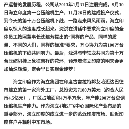
产运营的发展历程，公司从2013年1月31日注册完成，9月30
日海立印度第一台压缩机生产，11月26日的建成投产仪式，
到今天的第十万台压缩机下线，一路走来风风雨雨，海立印
度以惊人的速度成长起来。沈洪在讲话中要求海立印度的全
体员工按照董事长沈建芳提出的“同样的产品、同样的质
量、不同的人们，同样的标准”要求，齐心协力为第100万台
压缩机的下线共同努力。最后，沈洪与李轶龙共同为第十万
台压缩机挂上象征吉祥的花环，预示着海立印度的明天会更
加灿烂辉煌，定会早日实现金砖梦！
海立印度作为海立集团在印度古吉拉特邦艾哈迈达巴德
市建立的第一家海外工厂，总投资为7180万美元（约合人民
币4.5亿元），厂区占地面积4万平方米，年产能200万台空调
压缩机生产能力。作为海立4地5厂6中心国际化产业布局的
重要部分，海立印度的成立进一步的贴近印度市场、贴近印
度客户并辐射中东市场。